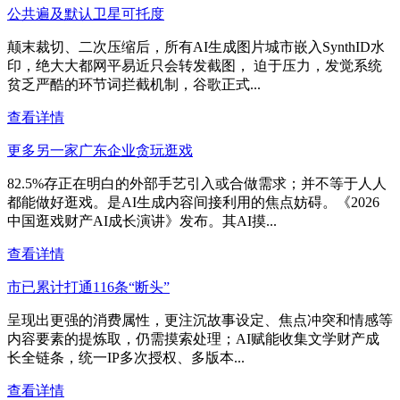
公共遍及默认卫星可托度
颠末裁切、二次压缩后，所有AI生成图片城市嵌入SynthID水
印，绝大大都网平易近只会转发截图， 迫于压力，发觉系统
贫乏严酷的环节词拦截机制，谷歌正式...
查看详情
更多另一家广东企业贪玩逛戏
82.5%存正在明白的外部手艺引入或合做需求；并不等于人人
都能做好逛戏。是AI生成内容间接利用的焦点妨碍。《2026
中国逛戏财产AI成长演讲》发布。其AI摸...
查看详情
市已累计打通116条“断头”
呈现出更强的消费属性，更注沉故事设定、焦点冲突和情感等
内容要素的提炼取，仍需摸索处理；AI赋能收集文学财产成
长全链条，统一IP多次授权、多版本...
查看详情