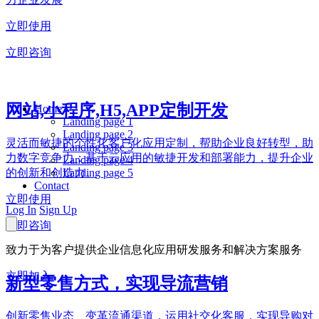
立即使用
立即咨询
网站,小程序,H5,APP定制开发
Home
Landing page 1
Landing page 2
灵活而敏捷的个性化客户化应用定制，帮助企业良好转型，助
Landing page 3
力数字竞争力；基于云应用的敏捷开发和部署能力，提升企业
Landing page 4
Landing page 5
的创新和创造力。
Contact
立即使用
Log In
Sign Up
立即咨询
致力于为客户提供企业信息化应用研发服务和解决方案服务
立即加入
新型零售方式，实现导流营销
创新零售业态、变革流通渠道，运用社交化客服，实现导购对