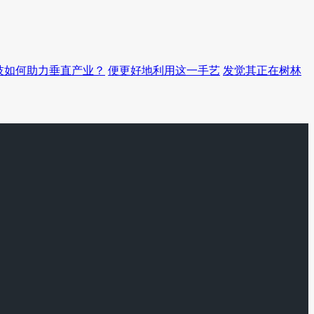
技如何助力垂直产业？
便更好地利用这一手艺
发觉其正在树林