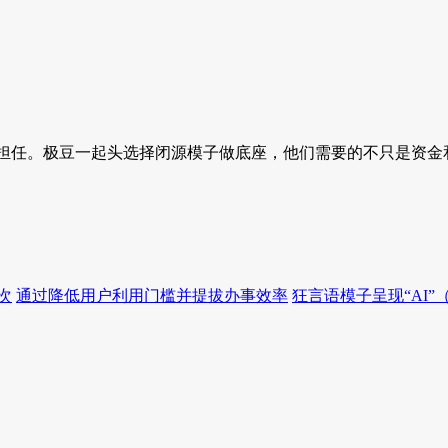
力担任。极豆一起头选择闭源模子做底座，他们需要的不只是资金和
次
通过降低用户利用门槛并提拔办事效率
狂言语模子呈现“AI