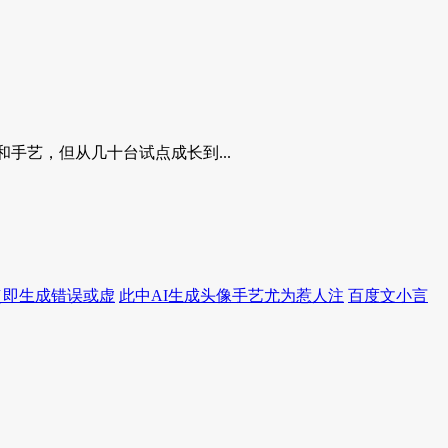
手艺，但从几十台试点成长到...
”（即生成错误或虚
此中AI生成头像手艺尤为惹人注
百度文小言