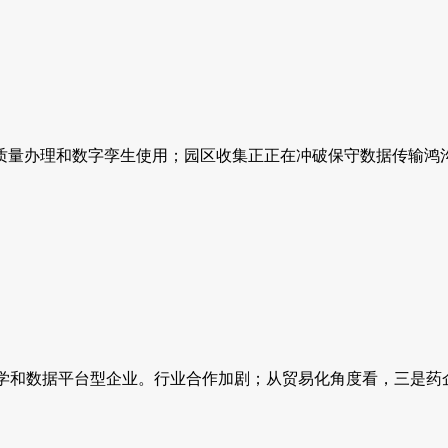
量办理和数字孪生使用；园区收集正正在冲破保守数据传输鸿沟，A
学和数据平台型企业。行业合作加剧；从贸易化角度看，三是药企取