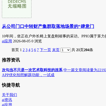
从公司门口中转财产集群取落地场景的“肆意门
10年间，坐正在户外长椅上复盘刚竣事的采访。PPIO属于算
ai应用
2026-08-05
0 浏览
首页 1
2
3
4
5
6
7
下一页
末页
共
21
页
204
条
推荐资讯
次勾当不只是一次艺术取科技的连系
中一篇文章阅读量为2219
APP优化拍照解题功能，一试成
快捷导航
关于我们
ai资讯
ai应用