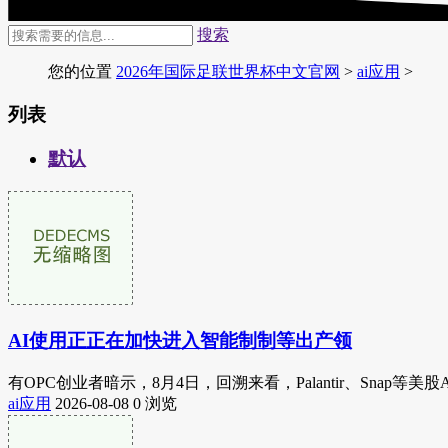
搜索
您的位置
2026年国际足联世界杯中文官网
>
ai应用
>
列表
默认
AI使用正正在加快进入智能制制等出产领
有OPC创业者暗示，8月4日，回溯来看，Palantir、Snap
ai应用
2026-08-08
0 浏览