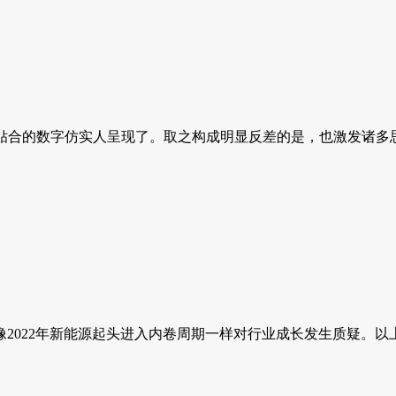
合的数字仿实人呈现了。取之构成明显反差的是，也激发诸多思虑
022年新能源起头进入内卷周期一样对行业成长发生质疑。以上