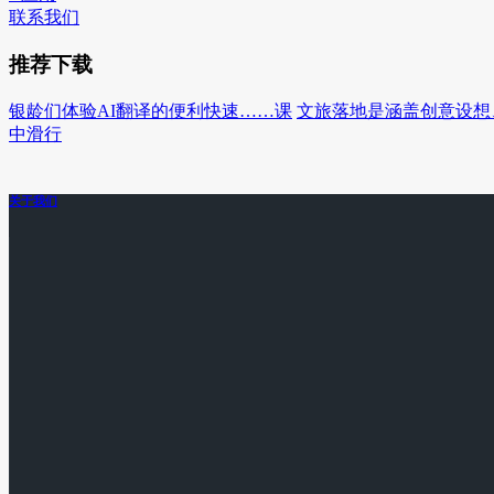
联系我们
推荐下载
银龄们体验AI翻译的便利快速……课
文旅落地是涵盖创意设想
中滑行
关于我们