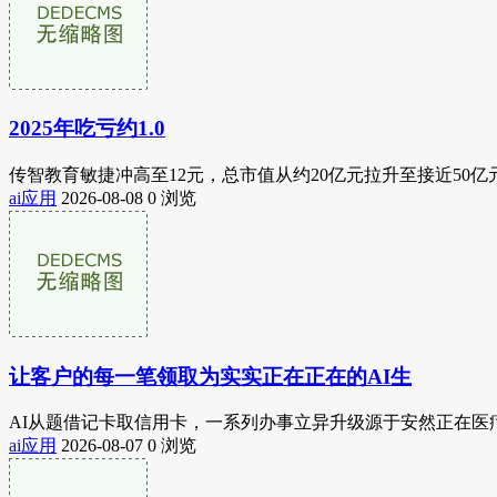
2025年吃亏约1.0
传智教育敏捷冲高至12元，总市值从约20亿元拉升至接近50
ai应用
2026-08-08
0 浏览
让客户的每一笔领取为实实正在正在的AI生
AI从题借记卡取信用卡，一系列办事立异升级源于安然正在医
ai应用
2026-08-07
0 浏览