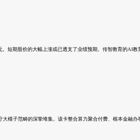
亿元。短期股价的大幅上涨或已透支了业绩预期。传智教育的AI教育
疗大模子范畴的深挚堆集。该卡整合算力聚合付费、根本金融办事、