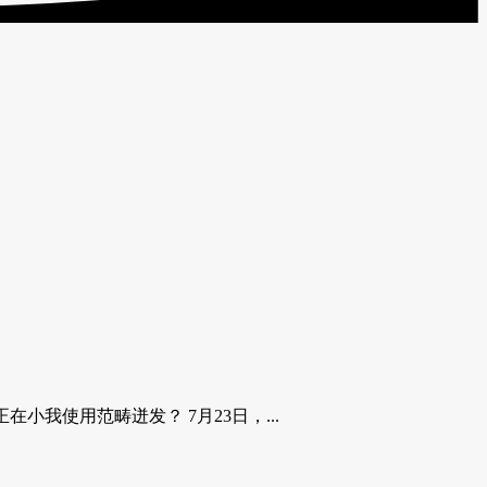
在小我使用范畴迸发？ 7月23日，...