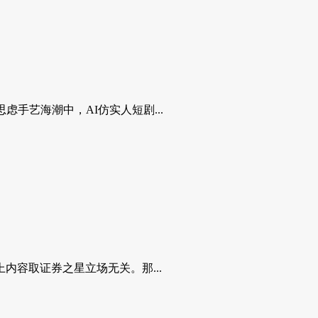
手艺海潮中，AI仿实人短剧...
内容取证券之星立场无关。那...