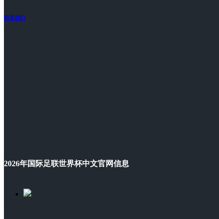
联系我们
2026年国际足联世界杯中文官网信息