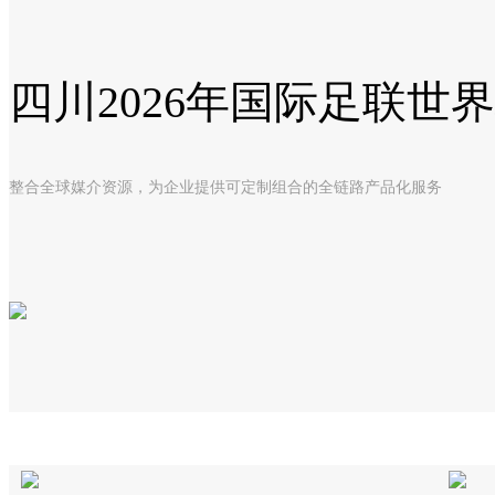
四川2026年国际足联世
整合全球媒介资源，为企业提供可定制组合的全链路产品化服务