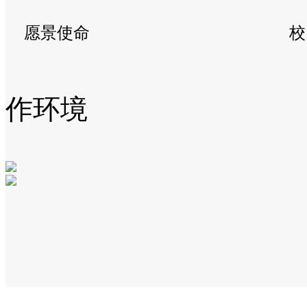
愿景使命
校
作环境