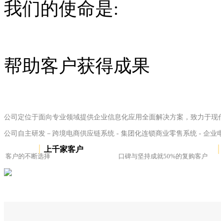
我们的使命是:
帮助客户获得成果
公司定位于面向专业领域提供企业信息化应用全面解决方案，致力于现
公司自主研发－跨境电商供应链系统 - 集团化连锁商业零售系统 - 企业
上千家客户
客户的不断选择
口碑与坚持成就50%的复购客户